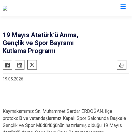
Van
19 Mayıs Atatürk’ü Anma,
Gençlik ve Spor Bayramı
Bahçesaray
Gürpınar
Kutlama Programı
Başkale
Muradiye
Çaldıran
Özalp
Çatak
Saray
19.05.2026
Edremit
İpekyolu
Erciş
Tuşba
Gevaş
Kaymakamımız Sn. Muhammet Serdar ERDOĞAN, ilçe
protokolü ve vatandaşlarımız Kapalı Spor Salonunda Başkale
Gençlik ve Spor Müdürlüğünün hazırlamış olduğu 19 Mayıs