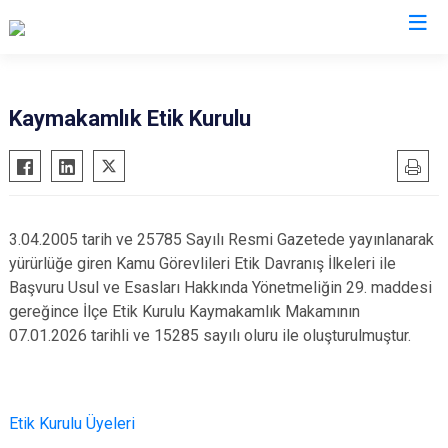
Van
Kaymakamlık Etik Kurulu
Bahçesaray
Gürpınar
Başkale
Muradiye
Çaldıran
Özalp
3.04.2005 tarih ve 25785 Sayılı Resmi Gazetede yayınlanarak
Çatak
Saray
yürürlüğe giren Kamu Görevlileri Etik Davranış İlkeleri ile
Edremit
İpekyolu
Başvuru Usul ve Esasları Hakkında Yönetmeliğin 29. maddesi
gereğince İlçe Etik Kurulu Kaymakamlık Makamının
Erciş
Tuşba
07.01.2026 tarihli ve 15285 sayılı oluru ile oluşturulmuştur.
Gevaş
Etik Kurulu Üyeleri