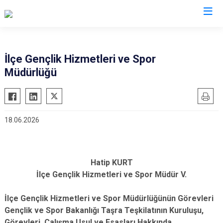
Van
İlçe Gençlik Hizmetleri ve Spor
Müdürlüğü
Bahçesaray
Gürpınar
Başkale
Muradiye
Çaldıran
Özalp
18.06.2026
Çatak
Saray
Edremit
İpekyolu
Erciş
Tuşba
Hatip KURT
Gevaş
İlçe Gençlik Hizmetleri ve Spor Müdür V.
İlçe Gençlik Hizmetleri ve Spor Müdürlüğünün Görevleri
Gençlik ve Spor Bakanlığı Taşra Teşkilatının Kuruluşu,
Görevleri, Çalışma Usul ve Esasları Hakkında