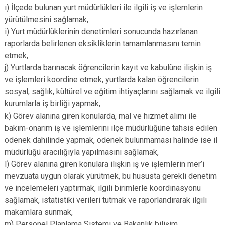
ı) İlçede bulunan yurt müdürlükleri ile ilgili iş ve işlemlerin
yürütülmesini sağlamak,
i) Yurt müdürlüklerinin denetimleri sonucunda hazırlanan
raporlarda belirlenen eksikliklerin tamamlanmasını temin
etmek,
j) Yurtlarda barınacak öğrencilerin kayıt ve kabulüne ilişkin iş
ve işlemleri koordine etmek, yurtlarda kalan öğrencilerin
sosyal, sağlık, kültürel ve eğitim ihtiyaçlarını sağlamak ve ilgili
kurumlarla iş birliği yapmak,
k) Görev alanına giren konularda, mal ve hizmet alımı ile
bakım-onarım iş ve işlemlerini ilçe müdürlüğüne tahsis edilen
ödenek dahilinde yapmak, ödenek bulunmaması halinde ise il
müdürlüğü aracılığıyla yapılmasını sağlamak,
l) Görev alanına giren konulara ilişkin iş ve işlemlerin mer’i
mevzuata uygun olarak yürütmek, bu hususta gerekli denetim
ve incelemeleri yaptırmak, ilgili birimlerle koordinasyonu
sağlamak, istatistiki verileri tutmak ve raporlandırarak ilgili
makamlara sunmak,
m) Personel Planlama Sistemi ve Bakanlık bilişim