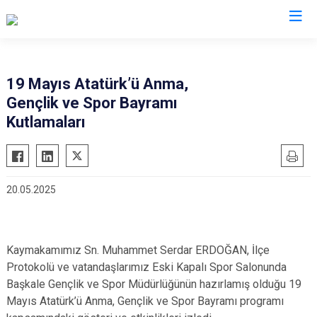
Van
19 Mayıs Atatürk’ü Anma,
Gençlik ve Spor Bayramı
Bahçesaray
Gürpınar
Kutlamaları
Başkale
Muradiye
Çaldıran
Özalp
Çatak
Saray
20.05.2025
Edremit
İpekyolu
Erciş
Tuşba
Gevaş
Kaymakamımız Sn. Muhammet Serdar ERDOĞAN, İlçe
Protokolü ve vatandaşlarımız Eski Kapalı Spor Salonunda
Başkale Gençlik ve Spor Müdürlüğünün hazırlamış olduğu 19
Mayıs Atatürk’ü Anma, Gençlik ve Spor Bayramı programı