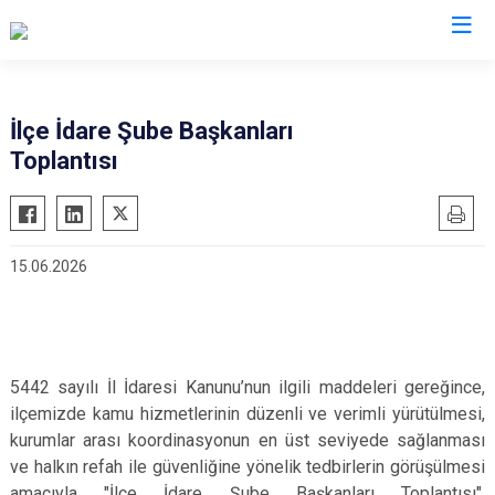
Van
İlçe İdare Şube Başkanları
Toplantısı
Bahçesaray
Gürpınar
Başkale
Muradiye
Çaldıran
Özalp
15.06.2026
Çatak
Saray
Edremit
İpekyolu
Erciş
Tuşba
Gevaş
5442 sayılı İl İdaresi Kanunu’nun ilgili maddeleri gereğince,
ilçemizde kamu hizmetlerinin düzenli ve verimli yürütülmesi,
kurumlar arası koordinasyonun en üst seviyede sağlanması
ve halkın refah ile güvenliğine yönelik tedbirlerin görüşülmesi
amacıyla "İlçe İdare Şube Başkanları Toplantısı",